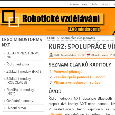
Velikost písma
Zvětšit
Výchozí
LEGO
Spolupráce více jednotek
LEGO MINDSTORMS
NXT
KURZ: SPOLUPRÁCE VÍ
LEGO MINDSTORMS
PhDr. Tomáš Jakeš, Ph.D.
Aktualizováno: 21
NXT
SEZNAM ČLÁNKŮ KAPITOLY
Řídící jednotka
Základní moduly (NXT)
Párování přístrojů
Zasílání zpráv pomocí Bluetooth
Základní moduly
(ROBOLABS)
Příjem a vyhodnocení zprávy
Rozšiřující moduly
ÚVOD
(NXT)
Řídící jednotka NXT obsahuje Bluetooth
Ovládání jednotky
propojit dvě kostky NXT nebo jednotku NX
Úvodní slovo
V následujících třech kapitolách se n
přístrojů
, následně co je potřeba, aby s