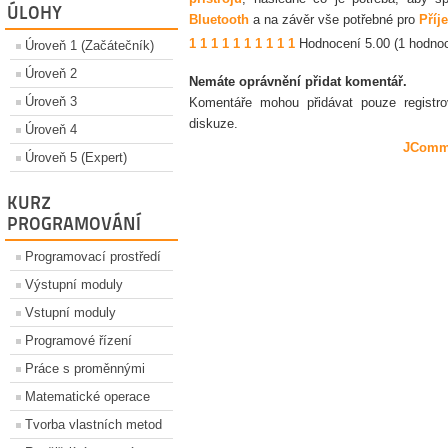
ÚLOHY
Bluetooth
a na závěr vše potřebné pro
Příj
1
1
1
1
1
1
1
1
1
1
Hodnocení 5.00 (1 hodno
Úroveň 1 (Začátečník)
Úroveň 2
Nemáte oprávnění přidat komentář.
Úroveň 3
Komentáře mohou přidávat pouze registrova
diskuze.
Úroveň 4
JComm
Úroveň 5 (Expert)
KURZ
PROGRAMOVÁNÍ
Programovací prostředí
Výstupní moduly
Vstupní moduly
Programové řízení
Práce s proměnnými
Matematické operace
Tvorba vlastních metod