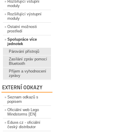
Rozšiřující vstupní
moduly
Rozšiřující výstupní
moduly
Ostatní možnosti
prostředí
Spolupráce více
jednotek
Párování přístrojů
Zasílání zpráv pomocí
Bluetooth
Příjem a vyhodnocení
zprávy
EXTERNÍ ODKAZY
Seznam odkazů s
popisem
Oficiální web Lego
Mindstorms [EN]
Eduxe.cz - oficiální
český distributor