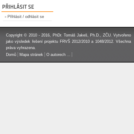
PŘIHLÁSIT SE
Přihlásit / odhlásit se
Copyright © 2010 - 2016,
PhDr. Tomáš Jakeš, Ph.D.
, ZČU. Vytvořeno
jako výsledek řešení projektu FRVŠ 2012/2010 a 1048/2012. Všechna
práva vyhrazena.
Domů
Mapa stránek
O autorech ...