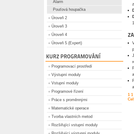
Alarm
z
Pouťová houpačka
Úroveň 2
Úroveň 3
ZA
Úroveň 4
Úroveň 5 (Expert)
KURZ PROGRAMOVÁNÍ
Programovací prostředí
Výstupní moduly
Vstupní moduly
Programové řízení
1
1
Cel
Práce s proměnnými
Matematické operace
Tvorba vlastních metod
Rozšiřující vstupní moduly
Rozšiřující výstupní moduly