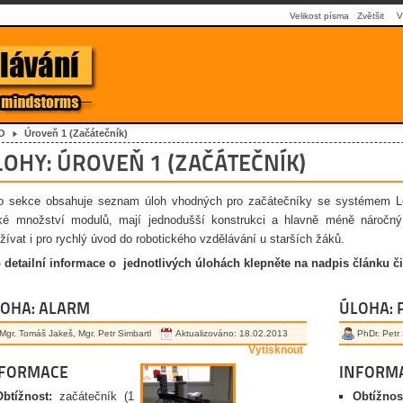
Velikost písma
Zvětšit
V
O
Úroveň 1 (Začátečník)
LOHY: ÚROVEŇ 1 (ZAČÁTEČNÍK)
o sekce obsahuje seznam úloh vhodných pro začátečníky se systémem L
ké množství modulů, mají jednodušší konstrukci a hlavně méně náročný
žívat i pro rychlý úvod do robotického vzdělávání u starších žáků.
 detailní informace o jednotlivých úlohách klepněte na nadpis článku či
OHA: ALARM
ÚLOHA:
Mgr. Tomáš Jakeš, Mgr. Petr Simbartl
Aktualizováno: 18.02.2013
PhDr. Petr
Vytisknout
NFORMACE
INFORM
Obtížnost:
začátečník (1
Obtížnos