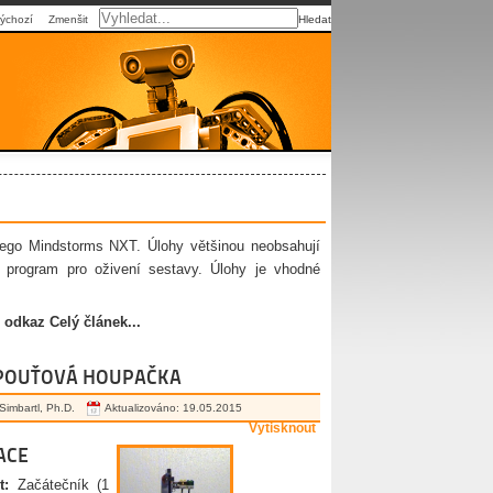
ýchozí
Zmenšit
Hledat
ego Mindstorms NXT. Úlohy většinou neobsahují
 program pro oživení sestavy. Úlohy je vhodné
 odkaz Celý článek...
 POUŤOVÁ HOUPAČKA
 Simbartl, Ph.D.
Aktualizováno: 19.05.2015
Vytisknout
ACE
t:
Začátečník (1