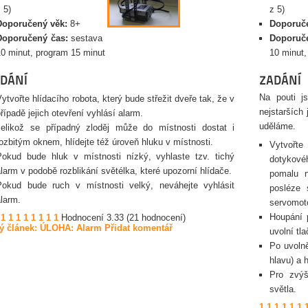
 5)
z 5)
Doporučený věk:
8+
Doporuče
Doporučený čas:
sestava
Doporuče
10 minut, program 15 minut
10 minut,
DÁNÍ
ZADÁNÍ
Na pouti j
Vytvořte hlídacího robota, který bude střežit dveře tak, že v
nejstarších
případě jejich otevření vyhlásí alarm.
uděláme.
Jelikož se případný zloděj může do místnosti dostat i
rozbitým oknem, hlídejte též úroveň hluku v místnosti.
Vytvořt
Pokud bude hluk v místnosti nízký, vyhlaste tzv. tichý
dotykové
alarm v podobě rozblikání světélka, které upozorní hlídače.
pomalu n
Pokud bude ruch v místnosti velký, neváhejte vyhlásit
posléze 
alarm.
servomoto
Houpání 
1
1
1
1
1
1
1
1
Hodnocení 3.33 (21 hodnocení)
ý článek: ÚLOHA: Alarm
Přidat komentář
uvolní tla
Po uvolně
hlavu) a 
Pro zvýš
světla.
1
1
1
1
1
1