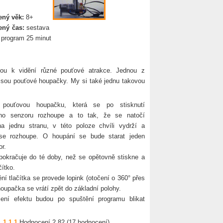
ný věk:
8+
ný čas:
sestava
 program 25 minut
sou k vidění různé pouťové atrakce. Jednou z
 jsou pouťové houpačky. My si také jednu takovou
e pouťovou houpačku, která se po stisknutí
ho senzoru rozhoupe a to tak, že se natočí
a jednu stranu, v této poloze chvíli vydrží a
se rozhoupe. O houpání se bude starat jeden
r.
pokračuje do té doby, než se opětovně stiskne a
čítko.
ní tlačítka se provede lopink (otočení o 360° přes
houpačka se vrátí zpět do základní polohy.
ení efektu budou po spuštění programu blikat
1
1
1
1
Hodnocení 2.82 (17 hodnocení)