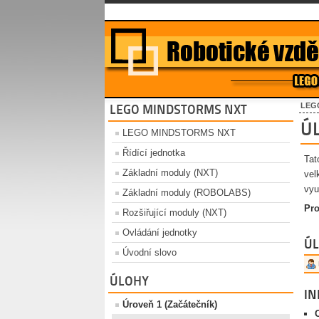
LEG
LEGO MINDSTORMS NXT
Ú
LEGO MINDSTORMS NXT
Řídící jednotka
Tat
Základní moduly (NXT)
vel
vyu
Základní moduly (ROBOLABS)
Pro
Rozšiřující moduly (NXT)
Ovládání jednotky
ÚL
Úvodní slovo
ÚLOHY
I
Úroveň 1 (Začátečník)